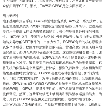
度的“降阶”下降曲线时。在20世纪70年代以前，相当多的事故部分或
全部归因于CFIT。那么，TAWS和GPWS是怎么回事呢？。
图片新巧牛
地形感知和报告系统(TAWS)和近地警告系统TAWS是一系列技术，包
括近地预警系统(GPWS)和增强型近地预警系统(EGPWS)。这些系统
专门用于提高飞行员的态势感知能力，减少与地形意外碰撞的可能
性。1972年12月，美国东方航空401号航班坠毁，这是由丧失态势感
知能力导致的CFIT事件的一个有力例子。EGPWS背后的核心原理涉
及多个传感器、数据库和预测算法的混合。雷达高度计测量飞机离地
面的高度，而GPS系统精确跟踪其位置。这些数据源融合在一起，形
成了周围地形的详细地图。EGPWS结合飞机性能参数使用该地图来
预测潜在的冲突。该系统采用包含高精度地形信息的地形数据库。它
将飞机的位置与这个数据库进行比较，预测飞行路径，并在预测到可
能发生碰撞时发出警报。EGPWS会生成各种警告警报，如“前方地
形”、“拉升”或“前方障碍”，为飞行员提供及时的信息，以便采取纠正
措施。GPWS vs EGPWSEGPWS技术起源于早期的地面接近预警系
统(GPWS)， GPWS主要是反应性的，当飞机接近距离不足的地形时
提供警报。然而，这些系统缺乏主动预测和预防潜在碰撞的能力。为
此，开发了EGPWS以提供先进的预测功能。随着时间的推移，
EGPWS发生了显著的变化。早期版本主要侧重于提供基于飞机高度