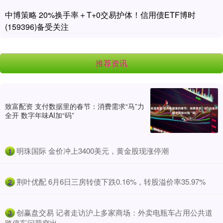
中博策略 20%换手率＋T+0交易护体！信用债ETF博时
(159396)备受关注
推荐资讯
致富配资 支付数据里的春节：消费需求“马”力
全开 数字年味AI加“码”
​明珠国际 金价冲上3400美元，黄金股现涨停潮
1
​荆叶优配 6月6日三房转债下跌0.16%，转股溢价率35.97%
2
​创赢盘交易 记者走访沪上多家商场：外卖电瓶车占用公共道
3
路停车问题突出