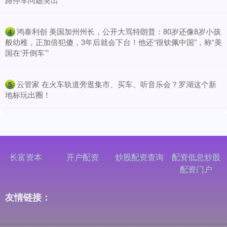
​鸿泰利创 美国加州州长，公开大骂特朗普：80岁还像8岁小孩
4
般幼稚，正加倍犯傻，3年后就会下台！他还“很钦佩中国”，称“美
国在‘开倒车’”
​云管家 在火车轨道旁逛集市、买车、听音乐会？罗湖这个新
5
地标玩出圈！
长富资本
开户配资
炒股配资查询
配资低息炒股
配资门户
友情链接：