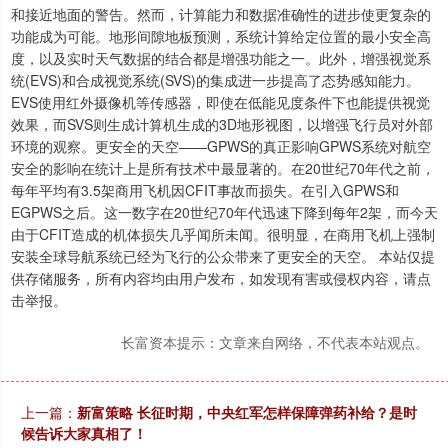
和接近地面的警告。然而，计算能力和数据准确性的进步使更复杂的
功能成为可能。地形间隙地板预测，系统计算给定位置的最小安全高
度，以及实时天气数据的结合都是增强功能之一。此外，增强视觉系
统(EVS)和合成视觉系统(SVS)的集成进一步提高了态势感知能力。
EVS使用红外摄像机等传感器，即使在低能见度条件下也能提供视觉
效果，而SVS则生成计算机生成的3D地形视图，以增强飞行员对外部
环境的观察。更安全的天空——GPWS的真正影响GPWS系统对航空
安全的影响在统计上是所有技术中最显著的。在20世纪70年代之前，
每年平均有3.5架商用飞机因CFIT事故而损失。在引入GPWS和
EGPWS之后。这一数字在20世纪70年代迅速下降到每年2架，而今天
由于CFIT造成的机体损失几乎闻所未闻。很明显，在商用飞机上强制
安装全球导航系统已经为飞行的公众带来了更安全的天空。 本站仅提
供存储服务，所有内容均由用户发布，如发现有害或侵权内容，请点
击举报。
长富资本提示：文章来自网络，不代表本站观点。
上一篇：
新富策略 长征时期，中央红军怎样保障弹药补给？是时
候告诉大家真相了！