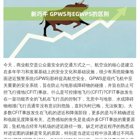
今天，商业航空是公众最安全的交通方式之一。航空业的核心是建立
在多年学习和发展基础上的安全文化和基础设施，很少有系统能像地
面进近预警系统(GPWS)那样提高航空安全。GPWS是现代飞机中至
关重要的安全系统，旨在防止与地形或障碍物的碰撞，并旨在防止可
控飞行撞地(CFIT)事故。什么是可控撞地飞行(CFIT)?CFIT事故发生
在一架功能齐全的飞机在飞行员的控制下，无意中与地形、水或障碍
物相撞(飞行员通常没有意识到危险，直到为时已晚，无法恢复)。大
多数CFIT事故发生在飞机的进近和降落阶段，更多的是与不精确进近
和低能见度降落有关。态势感知的丧失是造成许多CFIT事故的重要原
因，坠机地点经常与机场的进近路径一致。缺乏对进近程序的熟悉或
对进近图的误解是常见的原因，特别是当进近过程中涉及通过不同高