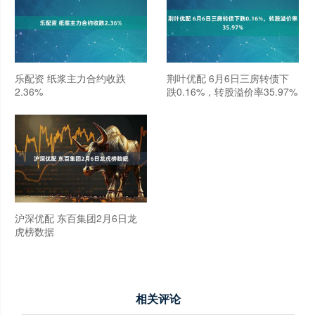
乐配资 纸浆主力合约收跌
荆叶优配 6月6日三房转债下
2.36%
跌0.16%，转股溢价率35.97%
沪深优配 东百集团2月6日龙
虎榜数据
相关评论