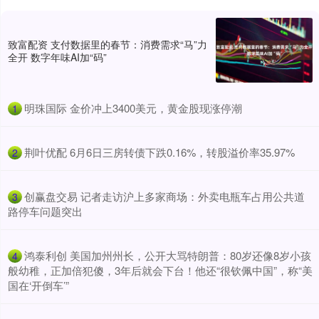
致富配资 支付数据里的春节：消费需求“马”力
全开 数字年味AI加“码”
​明珠国际 金价冲上3400美元，黄金股现涨停潮
1
​荆叶优配 6月6日三房转债下跌0.16%，转股溢价率35.97%
2
​创赢盘交易 记者走访沪上多家商场：外卖电瓶车占用公共道
3
路停车问题突出
​鸿泰利创 美国加州州长，公开大骂特朗普：80岁还像8岁小孩
4
般幼稚，正加倍犯傻，3年后就会下台！他还“很钦佩中国”，称“美
国在‘开倒车’”