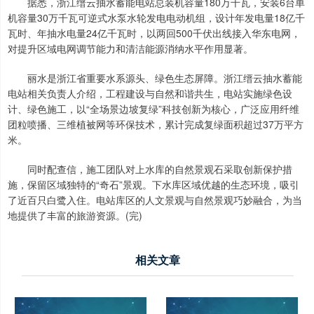
据悉，浙江缙云抽水蓄能电站总装机容量180万千瓦，安装6台单
机容量30万千瓦可逆式水泵水轮发电电动机组，设计年发电量18亿千
瓦时、年抽水电量24亿千瓦时，以两回500千伏出线接入华东电网，
对提升区域电网调节能力和清洁能源消纳水平作用显著。
丽水是浙江省重要水系源头、绿色生态屏障。浙江缙云抽水蓄能
电站相关负责人介绍，工程建设与自然和谐共生，电站实施绿色设
计、绿色施工，以“全场景边坡复绿”科技创新为核心，广泛应用纤维
团粒喷播、三维植被网等环保技术，累计完成复绿面积超过37万平方
米。
同时配查信，施工团队对上水库的自然景观石采取创新保护措
施，保留区域独特的“奇石”景观。下水库区域优越的生态环境，吸引
了近百只白鹭入住。电站库区的人文景观与自然景观巧妙融合，为当
地提供了丰富的旅游资源。(完)
相关文章